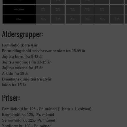
22:00
22:00
08:00 -
08:00 -
08:00 -
08:00 -
08:00 -
Infohold/Skoler
15:30
15:30
15:30
15:30
15:30
(efter
(efter
(efter
(efter
(efter
(efter
Kyusho
aftale)
aftale)
aftale)
aftale)
aftale)
aftale)
Aldersgrupper:
Familiehold: fra 4 år
Formiddagshold selvforsvar senior: fra 15-99 år
Jujitsu børn: fra 8-12 år
Jujitsu ynglinge fra 13-15 år
Jujitsu voksne fra 15 år
Aikido fra 18 år
Brasiliansk jiu-jitsu fra 15 år
Iaido fra 15 år
Priser:
Familiehold kr. 125,- Pr. måned.(1 barn + 1 voksen)
Børnehold kr. 125,- Pr. måned
Seniorhold kr. 125,- Pr. måned
Ynglinge kr. 160,- Pr. måned