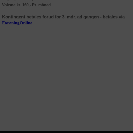
Voksne kr. 160,- Pr. måned
Kontingent betales forud for 3. mdr. ad gangen - betales via
Foreni
ngOnline