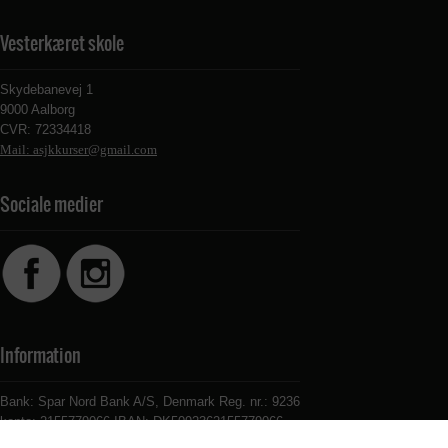
Vesterkæret skole
Skydebanevej 1
9000 Aalborg
CVR: 72334418
Mail: asjkkurser@gmail.com
Sociale medier
Information
Bank: Spar Nord Bank A/S, Denmark Reg. nr.: 9236
konto: 2155779066 IBAN: DK5092362155779066
SWIFT: SPNODK22