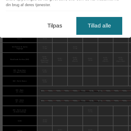
din brug af deres tjenester.
Selvforsvar & Jujitsu
17:50 -
17:50 -
Voksen 1 (begyndere)
19:10
19:10
Selvforsvar & Jujitsu
19:15 -
19:15 -
Voksen 2 (øvede)
20:40
20:40
Tilpas
Tillad alle
Selvforsvar & Jujitsu
16:30 -
16:30 -
Børn
17:40
17:40
Selvforsvar & Jujitsu
09:00 -
Senior
10:30
Selvforsvar & Jujitsu
16:30 -
16:30 -
Ynglinge
17:40
17:40
19:00 -
18:00 -
16:00 -
10:00 -
20:00
18:00 -
18:00 -
Brasiliansk Jiu-Jitsu (BJJ)
20:00
18:00
12:00
(Positional
20:00
20:00
(No-Gi)
(No-Gi)
(Open Mat)
Sparring)
BJJ - No-gi Intro
17:00 -
(10 ugers forløb)
18:00
18:00 -
BJJ - No-Gi Basics
19:00
BJJ - Børn
Ferie: opstart 11. August '26
(5 - 8 år)
BJJ - Junior
Ferie: opstart 11. August '26
(9 - 14 år)
BJJ - No-Gi øvede
16:30 -
(6 mnd træning)
17:55
20:45 -
Iaido
22:00
20:05 -
20:05 -
Aikido