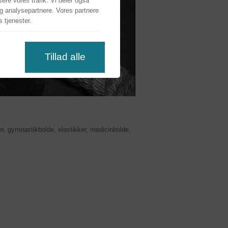
ysere vores trafik. Vi deler også
g analysepartnere. Vores partnere
 tjenester.
s
Tillad alle
er, gymnastikbolde, elastikker, medicinbolde,