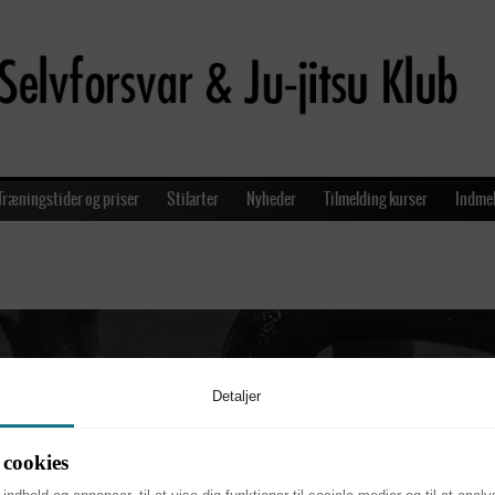
Træningstider og priser
Stilarter
Nyheder
Tilmelding kurser
Indmel
Detaljer
cookies