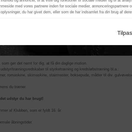
 indhold og annoncer, til at vise dig funktioner til sociale medier og til at anal
mmeside med vores partnere inden for sociale medier, annonceringspartnere o
lysninger, du har givet dem, eller som de har indsamlet fra din brug af deres
Tilpa
 som gør det nemt for dig, at få din daglige motion.
 udstyr/træningsredskaber til styrketræning og kredsløbstræning bl.a.:
iner, romaskine, skimaskine, stairmaster, boksepude, måtter til div. gulvøvels
 mens du træner.
det udstyr du har brugt!
mmer af Klubben, som er fyldt 16. år.
rmale åbningstider.