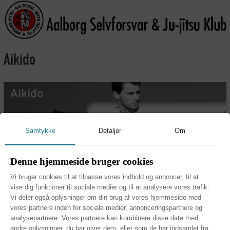
Aikido
Samtykke
Detaljer
Om
Denne hjemmeside bruger cookies
Træningstider:
Vi bruger cookies til at tilpasse vores indhold og annoncer, til at
vise dig funktioner til sociale medier og til at analysere vores trafik.
Vi deler også oplysninger om din brug af vores hjemmeside med
VESTERKÆRET
Mandag
Tirsdag
Onsdag
Torsdag
Fredag
Lørdag
vores partnere inden for sociale medier, annonceringspartnere og
analysepartnere. Vores partnere kan kombinere disse data med
Aikido
20:05 - 22:00
20:05 - 22:00
andre oplysninger, du har givet dem, eller som de har indsamlet fra