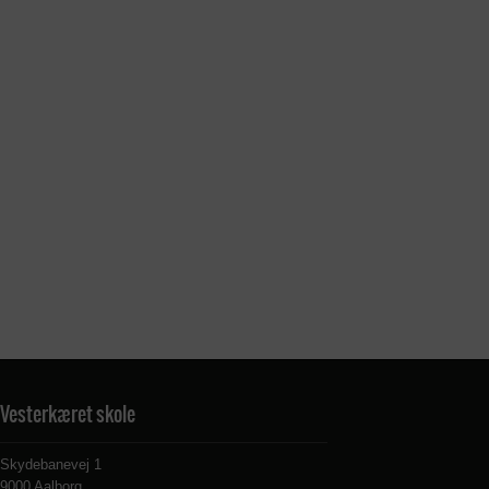
Vesterkæret skole
Skydebanevej 1
9000 Aalborg