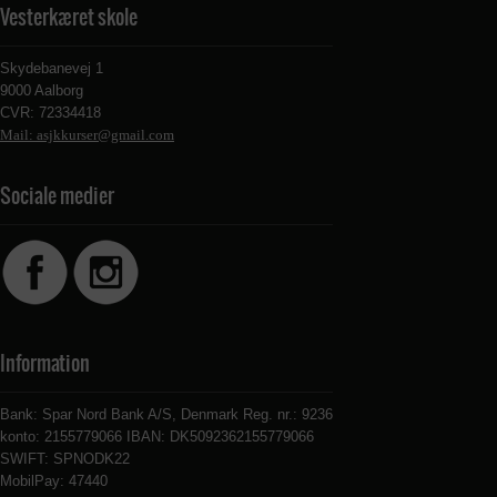
Vesterkæret skole
Skydebanevej 1
9000 Aalborg
CVR: 72334418
Mail: asjkkurser@gmail.com
Sociale medier
Information
Bank: Spar Nord Bank A/S, Denmark Reg. nr.: 9236
konto: 2155779066 IBAN: DK5092362155779066
SWIFT: SPNODK22
MobilPay: 47440